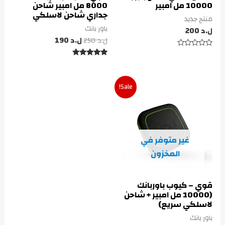
10000 مل امبير
8000 مل امبير شاحن
جداري شاحن لاسلكي
منتج جديد
باور بانك
ل.د
200
ل.د
250
ل.د
190
تم
التقييم
تم التقييم
0
5.00
من
من 5
5
Sale!
غير متوفر في
المخزون
قوي – كيوب باوربانك
(10000 مل امبير + شاحن
لاسلكي سريع)
باور بانك