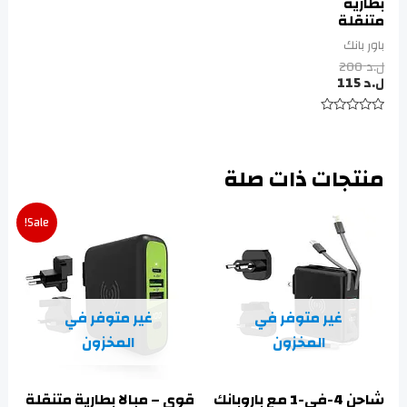
بطارية
متنقلة
باور بانك
ل.د
200
ل.د
115
تم
التقييم
0
من
منتجات ذات صلة
5
Sale!
غير متوفر في
غير متوفر في
المخزون
المخزون
شاحن 4-في-1 مع باروبانك
قوي – مبالا بطارية متنقلة