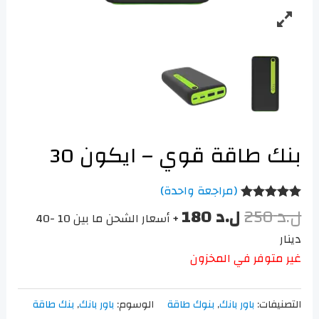
بنك طاقة قوي – ايكون 30
(مراجعة واحدة)
ل.د
250
ل.د
180
تم التقييم بـ
+ أسعار الشحن ما بين 10 -40
5.00
من 5
بناءً على
دينار
تقييم عميل
واحد
غير متوفر في المخزون
التصنيفات:
باور بانك
,
بنوك طاقة
الوسوم:
باور بانك
,
بنك طاقة