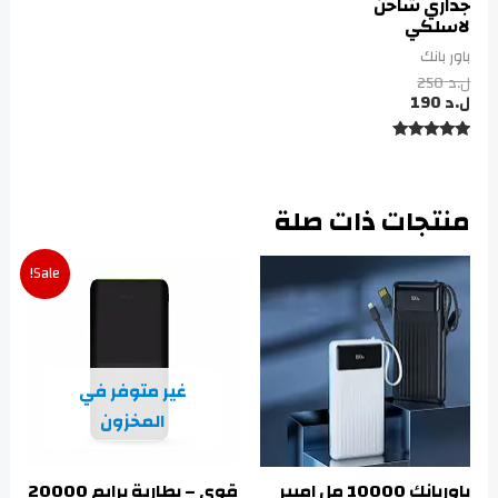
جداري شاحن
لاسلكي
باور بانك
ل.د
250
ل.د
190
تم التقييم
5.00
من 5
منتجات ذات صلة
Sale!
غير متوفر في
المخزون
باوربانك 10000 مل امبير
قوي – بطارية برايم 20000