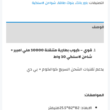
التصنيفات:
باور بانك
,
بنوك طاقة
,
شواحن لاسلكية
الوصف
مراجعات (0)
قوي – كيوب بطارية متنقلة 10000 ملي امبير +
شاحن لاسلكي 10 واط
يدعم تقنيات الشحن السريع كوالكوم + بي دي
المواصفات
:
الابعاد: 82*82*25.5مليمتر