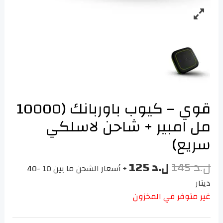
قوي – كيوب باوربانك (10000
مل امبير + شاحن لاسلكي
سريع)
ل.د
145
ل.د
125
+ أسعار الشحن ما بين 10 -40
دينار
غير متوفر في المخزون