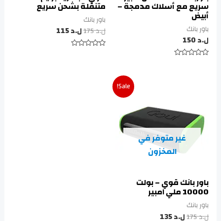
سريع مع أسلاك مدمجة –
متنقلة بشحن سريع
أبيض
باور بانك
باور بانك
ل.د
175
ل.د
115
ل.د
150
تم
التقييم
تم
0
التقييم
من
0
5
من
Sale!
5
غير متوفر في
المخزون
باور بانك قوي – بولت
10000 ملي امبير
باور بانك
ل.د
175
ل.د
135