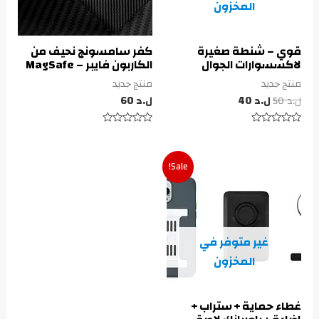
المخزون
قوي – شنطة صغيرة
كفر سامسونج نحيف من
لاكسسوارات الجوال
الكاربون فايبر – MagSafe
منتج جديد
منتج جديد
ل.د
50
ل.د
40
ل.د
60
تم
تم
التقييم
التقييم
0
0
من
من
Sale!
5
5
غير متوفر في
المخزون
غطاء حماية + ستراب +