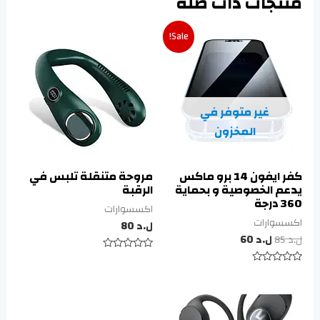
منتجات ذات صلة
Sale!
غير متوفر في
المخزون
كفر ايفون 14 برو ماكس
مروحة متنقلة تلبس في
يدعم الخصوصية و بحماية
الرقبة
360 درجة
اكسسوارات
اكسسوارات
ل.د
80
ل.د
85
ل.د
60
تم
التقييم
تم
0
التقييم
من
0
5
من
5