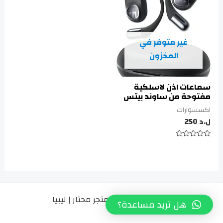
غير متوفر في
المخزون
سماعات اذن لاسلكية
مفتوحة من ساوند بيتس
اكسسوارات
ل.د
250
تم
التقييم
0
من
5
Copyright © 2026 متجر محتار | ليبيا
هل تريد مساعدة؟