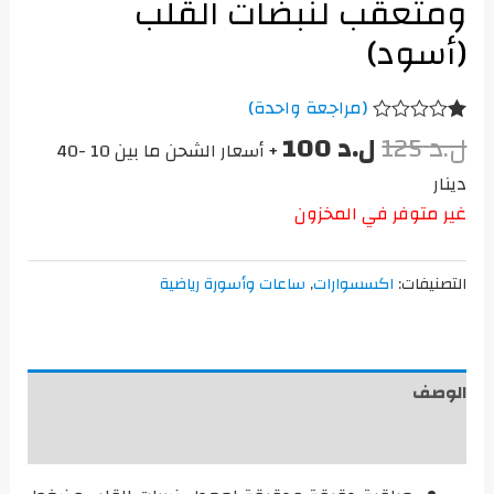
ومتعقب لنبضات القلب
(أسود)
(مراجعة واحدة)
ل.د
125
ل.د
100
تم
+ أسعار الشحن ما بين 10 -40
التقييم
بـ
دينار
1.00
من
غير متوفر في المخزون
5
بناءً
على
تقييم
التصنيفات:
اكسسوارات
,
ساعات وأسورة رياضية
عميل
واحد
الوصف
مراجعات (1)