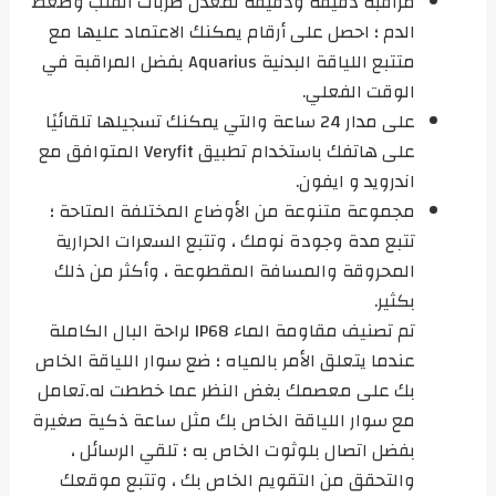
مراقبة دقيقة ودقيقة لمعدل ضربات القلب وضغط
الدم ؛ احصل على أرقام يمكنك الاعتماد عليها مع
متتبع اللياقة البدنية Aquarius بفضل المراقبة في
الوقت الفعلي.
على مدار 24 ساعة والتي يمكنك تسجيلها تلقائيًا
على هاتفك باستخدام تطبيق Veryfit المتوافق مع
اندرويد و ايفون.
مجموعة متنوعة من الأوضاع المختلفة المتاحة ؛
تتبع مدة وجودة نومك ، وتتبع السعرات الحرارية
المحروقة والمسافة المقطوعة ، وأكثر من ذلك
بكثير.
تم تصنيف مقاومة الماء IP68 لراحة البال الكاملة
عندما يتعلق الأمر بالمياه ؛ ضع سوار اللياقة الخاص
بك على معصمك بغض النظر عما خططت له.تعامل
مع سوار اللياقة الخاص بك مثل ساعة ذكية صغيرة
بفضل اتصال بلوثوت الخاص به ؛ تلقي الرسائل ،
والتحقق من التقويم الخاص بك ، وتتبع موقعك