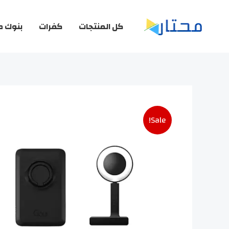
خطي
لى
كل المنتجات
كفرات
بنوك ط
لمحتوى
Sale!