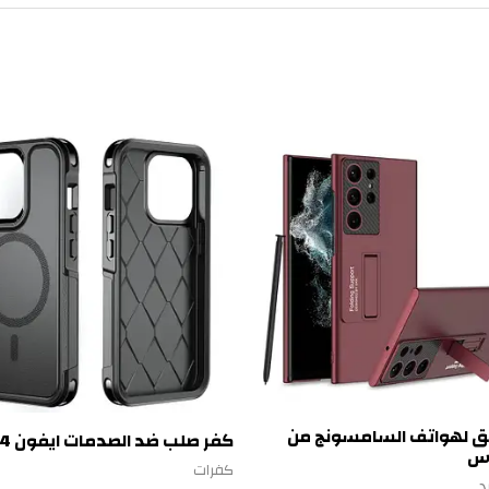
يق لهواتف السامسونج من
كفر صلب ضد الصدمات ايفون 14
اس
كفرات
د