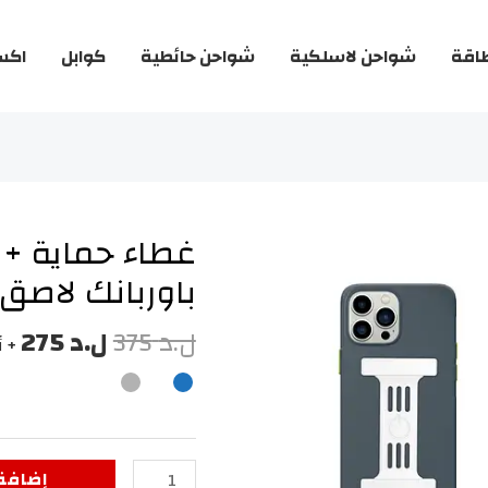
اقة
شواحن لاسلكية
شواحن حائطية
كوابل
اكس
غطاء حماية + 
باوربانك لاصق (ايفون 
ل.د
375
ل.د
275
+ أس
كمية
إضافة 