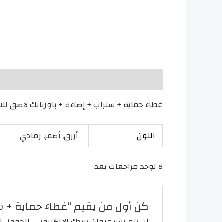
الوصف
معلومات إضافية
مراجعات (0)
غطاء حماية + ستراب + إضاءة + باوربانك لاصق للايفون 14 بر
اللون
أزرق, أصفر, رمادي
لا توجد مراجعات بعد.
كن أول من يقيم “غطاء حماية + ستراب + 
لن يتم نشر عنوان بريدك الإلكتروني.
الحقول ال