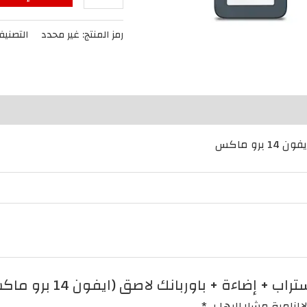
غطاء
حماية
رمز المنتج:
غير محدد
التصني
+
ستراب
+
إضاءة
+
باوربانك
و ماكس
لاصق
(ايفون
14
برو
ماكس)
إضاءة + باوربانك لاصق (ايفون 14 برو ماكس)”
إلزامية مشار إليها بـ
*