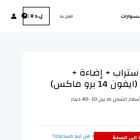
ل.د
0
سوارات
اتصل بنا
ستراب + إضاءة +
14 برو ماكس)
عار الشحن ما بين 10 -40 دينار
×
هل تريد مساعدة؟
إلى السلة