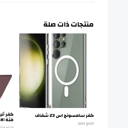
منتجات ذات صلة
كفر أن
كفر سامسونج اس 23 شفاف
فئة ال
منتج جديد
منتج جدي