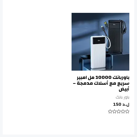
التقييم
تم
0
التقييم
من
0
5
من
5
باوربانك 10000 مل امبير
سريع مع أسلاك مدمجة –
أبيض
باور بانك
ل.د
150
تم
التقييم
0
من
5