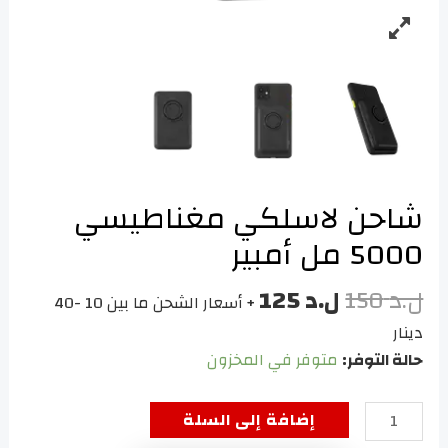
شاحن لاسلكي مغناطيسي
5000 مل أمبير
ل.د
150
ل.د
125
+ أسعار الشحن ما بين 10 -40
دينار
حالة التوفر:
متوفر في المخزون
كمية
إضافة إلى السلة
شاحن